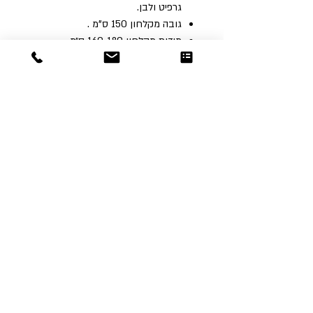
גרפיט ולבן.
גובה‭ ‬מקלחון ‬150 ‬ס"מ‭.
מידות מקלחון 160-180 ס״מ.
Dor
Raphael
משרדים והזמנות
האומנות 12 נתניה
טלפון:
09-8666636
פקס :
09-8665566
© כל הזכויות שמורות לדור רפאל - מוצרים
עיצובים
נוצר על ידי:
אינישייטיב
- סוכנות דיגיטל
הצהרת נגישות