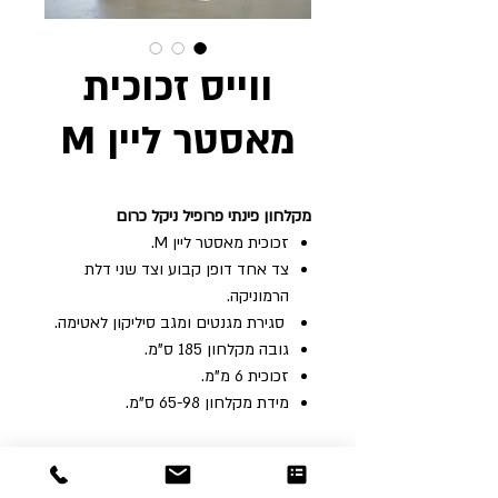
ווייס זכוכית
מאסטר ליין M
מקלחון‭ ‬פינתי‭ ‬פרופיל‭ ‬ניקל‭ ‬כרום
זכוכית‭ ‬מאסטר‭ ‬ליין ‭ ‬.M
‬הרמוניקה‭.‬
‭ ‬סגירת‭ ‬מגנטים‭ ‬ומגב‭ ‬סיליקון‭ ‬לאטימה‭.‬
גובה‭ ‬מקלחון‭ ‬185‭ ‬ס"מ‭. ‬
זכוכית‭ ‬6‭ ‬מ"מ.‭
מידת‭ ‬מקלחון‭ ‬65-98‭ ‬ס"מ‭.‬