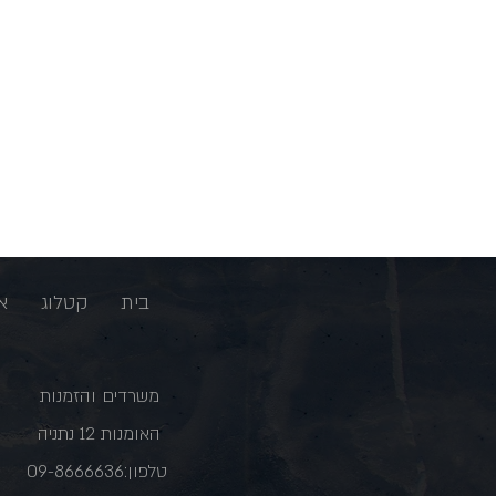
בית
קטלוג
א
משרדים והזמנות
האומנות 12 נתניה
טלפון:09-8666636