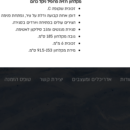
מקלחון‭ ‬חזית‭ ‬פרופיל‭ ‬ניקל‭ ‬כרום
זכוכית‭ ‬שקופה ‭ ‬.C
דופן‭ ‬אחת‭ ‬קבועה‭ ‬ודלת‭ ‬על‭ ‬ציר‭,‬ נפתחת‭ ‬פנימה‭ ‬והחוצה‭. ‬
הצירים‭ ‬עולים‭ ‬בפתיחה‭ ‬ויורדים‭ ‬בסגירה‭. ‬
סגירת‭ ‬מגנטים‭ ‬ומגב‭ ‬סיליקון‭ ‬לאטימה‭.‬
גובה‭ ‬מקלחון‭ ‬185‭ ‬ס"מ‭. ‬
זכוכית‭ ‬6‭ ‬מ"מ‭. ‬
מידת‭ ‬מקלחון‭ ‬91.5-153‭ ‬ס"מ‭.‬
ודות
אדריכלים ומעצבים
יצירת קשר
טופס הזמנה