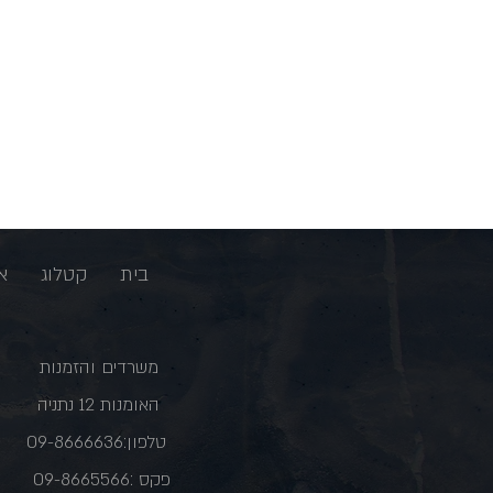
בית
קטלוג
א
משרדים והזמנות
האומנות 12 נתניה
טלפון:09-8666636
פקס :09-8665566