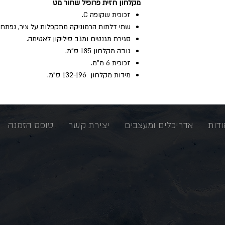
מקלחון חזית פרופיל שחור מט
זכוכית שקופה C.
שתי דלתות הרמוניקה מתקפלות על ציר, נפתחו
סגירת מגנטים ומגב סיליקון לאטימה.
גובה‭ ‬מקלחון ‬185 ‬ס"מ‭. ‬
זכוכית‭ ‬6‭ ‬מ"מ‭. ‬
מידות ‬מקלחון ‭ 132-196 ‬ס"מ‭. ‬
ודות
אדריכלים ומעצבים
יצירת קשר
טופס הזמנה