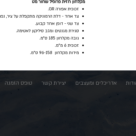
מקלחון חזית פרופיל שחור מט
זכוכית אפורה GR.
צד אחד - דלת הרמוניקה מתקפלת על ציר, נפת
צד שני - דופן אחד קבוע.
סגירת מגנטים ומגב סיליקון לאטימה.
גובה‭ ‬מקלחון ‬185 ‬ס"מ‭. ‬
זכוכית‭ ‬6‭ ‬מ"מ‭. ‬
מידות ‬מקלחון ‭ 96-158 ‬ס"מ‭. ‬
ודות
אדריכלים ומעצבים
יצירת קשר
טופס הזמנה