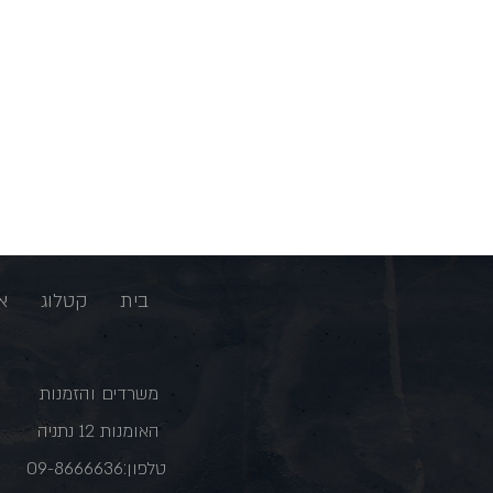
בית
קטלוג
א
משרדים והזמנות
האומנות 12 נתניה
טלפון:09-8666636