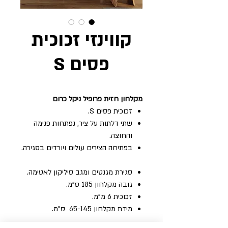
קווינזי זכוכית
פסים S
מקלחון‭ ‬חזית‭ ‬פרופיל‭ ‬ניקל‭ ‬כרום
זכוכית פסים S.
שתי דלתות על ציר, נפתחות פנימה
והחוצה‭. ‬
בפתיחה‭ ‬הצירים‭ ‬עולים‭ ‬ויורדים‭ ‬בסגירה‭.
סגירת‭ ‬מגנטים‭ ‬ומגב‭ ‬סיליקון‭ ‬לאטימה‭.‬
גובה‭ ‬מקלחון‭ ‬185‭ ‬ס"מ‭. ‬
זכוכית‭ ‬6‭ ‬מ"מ‭. ‬
מידת‭ ‬מקלחון ‭ ‬65-145 ‬ס"מ‭.‬