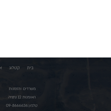
בית
קטלוג
א
משרדים והזמנות
האומנות 12 נתניה
טלפון:09-8666636