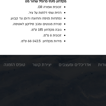
מקלחון פינתי פרופיל שחור מט
זכוכית אפורה GR.
חזית שתי דלתות על ציר.
נפתחות פנימה והחוצה ודופן צד קבוע.
סגירת מגנטים ומגב סיליקון לאטימה.
גובה‭ ‬מקלחון ‬185 ‬ס"מ‭. ‬
זכוכית‭ ‬6‭ ‬מ"מ‭. ‬
מידות ‬מקלחון ‭ 66-142.5 ‬ס"מ‭. ‬
ודות
אדריכלים ומעצבים
יצירת קשר
טופס הזמנה