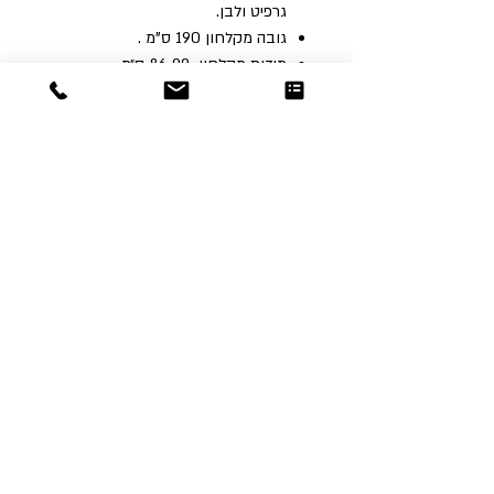
גרפיט ולבן.
גובה‭ ‬מקלחון ‬190 ‬ס"מ‭.
מידות מקלחון 86-99 ס״מ.
Dor
Raphael
משרדים והזמנות
האומנות 12 נתניה
טלפון:
09-8666636
פקס :
09-8665566
© כל הזכויות שמורות לדור רפאל - מוצרים
עיצובים
נוצר על ידי:
אינישייטיב
- סוכנות דיגיטל
הצהרת נגישות