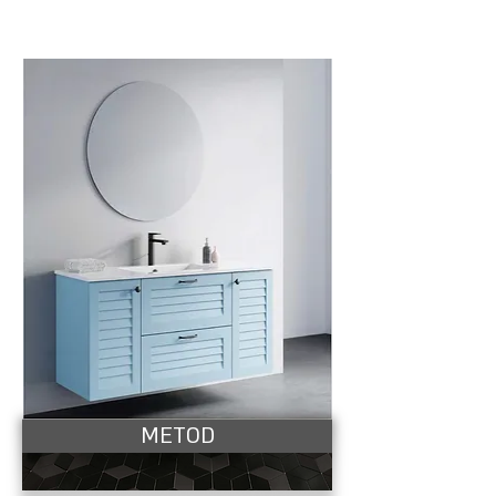
METOD