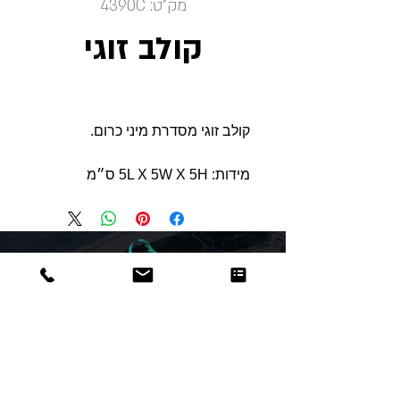
מק"ט: 4390C
קולב זוגי
קולב זוגי מסדרת מיני כרום.
מידות: 5L X 5W X 5H ס״מ
Dor
Raphael
משרדים והזמנות
האומנות 12 נתניה
טלפון:
09-8666636