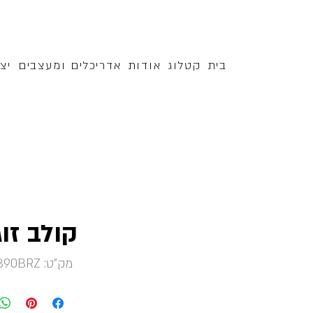
בית
קטלוג
אודות
אדריכלים ומעצבים
יצ
קולב זוג
מק"ט: 4390BRZ