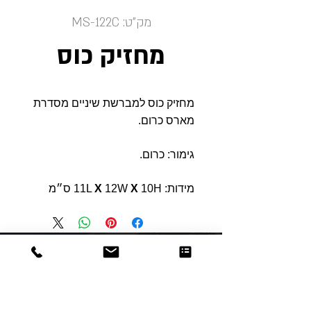
מק"ט: MS-122C
מחזיק כוס
מחזיק כוס למברשת שיניים מסדרת
מארס כרום.
גימור: כרום.
מידות: 11L
10H ס״מ
X
12W
X
Dor
Raphael