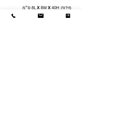
מידות: 8L
40H ס״מ
X
8W
X
Dor
Raphael
משרדים והזמנות
האומנות 12 נתניה
טלפון:
09-8666636
פקס :
09-8665566
© כל הזכויות שמורות לדור רפאל - מוצרים
עיצובים
נוצר על ידי:
אינישייטיב
- סוכנות דיגיטל
הצהרת נגישות