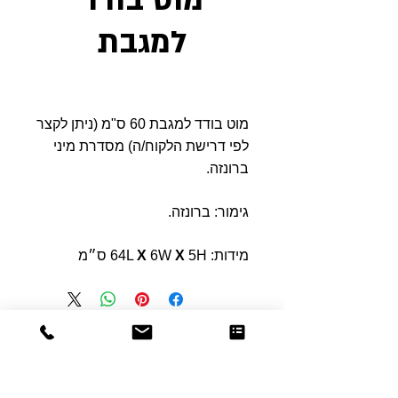
מוט בודד
למגבת
מוט בודד למגבת 60 ס"מ (ניתן לקצר
לפי דרישת הלקוח/ה) מסדרת מיני
ברונזה.
גימור: ברונזה.
מידות: 64L
5H ס״מ
X
6W
X
Dor
Raphael