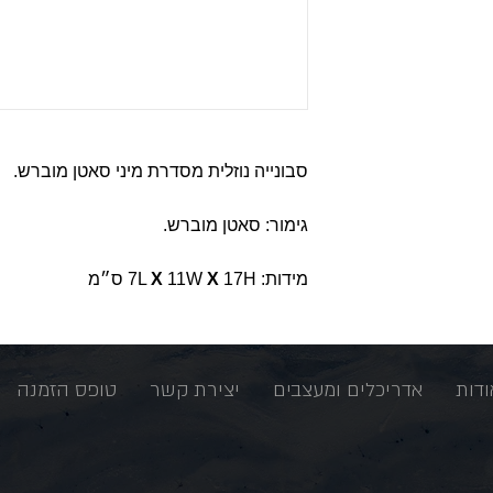
סבונייה נוזלית מסדרת מיני סאטן מוברש.
גימור: סאטן מוברש.
מידות: 7L
17H ס״מ
X
11W
X
ודות
אדריכלים ומעצבים
יצירת קשר
טופס הזמנה