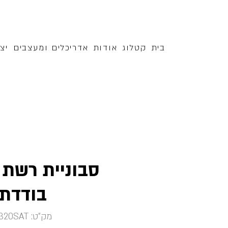
בית
קטלוג
אודות
אדריכלים ומעצבים
יצ
סבוניית רשת 
בודדת
מק"ט: 4320SAT