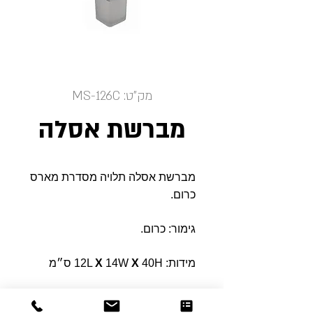
מק"ט: MS-126C
מברשת אסלה
מברשת אסלה תלויה מסדרת מארס
כרום.
גימור: כרום.
מידות: 12L
40H ס״מ
X
14W
X