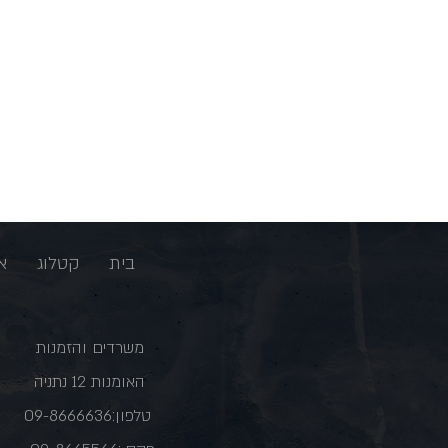
בית
קטלוג
א
משרדים והזמנות
האומנות 12 נתניה
טלפון:09-8666636