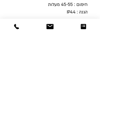
חימום : 45-55 מעלות
הגנה : IP44
Dor
Raphael
משרדים והזמנות
האומנות 12 נתניה
טלפון:
09-8666636
פקס :
09-8665566
© כל הזכויות שמורות לדור רפאל - מוצרים
עיצובים
נוצר על ידי:
אינישייטיב
- סוכנות דיגיטל
הצהרת נגישות