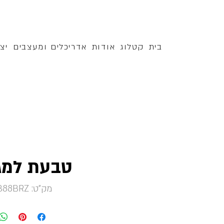
בית
קטלוג
אודות
אדריכלים ומעצבים
יצ
טבעת למג
מק"ט: 4388BRZ