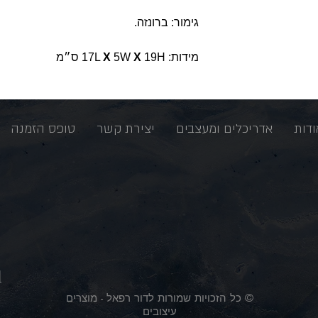
גימור: ברונזה.
מידות: 17L
19H ס״מ
X
5W
X
ודות
אדריכלים ומעצבים
יצירת קשר
טופס הזמנה
l
© כל הזכויות שמורות לדור רפאל - מוצרים
עיצובים