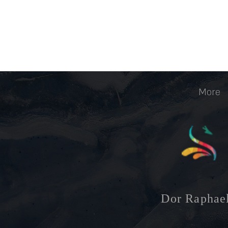
More
Dor
Raphae