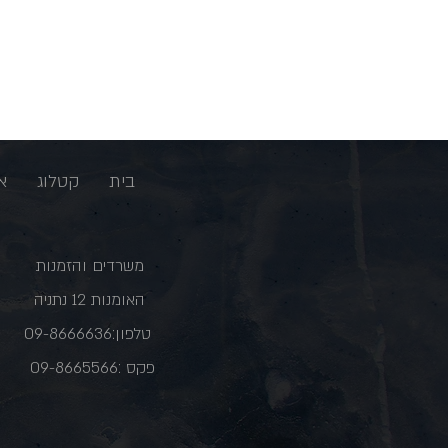
בית
קטלוג
א
משרדים והזמנות
האומנות 12 נתניה
טלפון:09-8666636
פקס :09-8665566