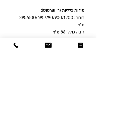
מידות כלליות (רו שרטוט):
רוחב: 395/600/695/790/900/1200
מ"מ
גובה כולל: 88 מ"מ
קוטר יציאה: 50 מ"מ
Dor
Raphael
משרדים והזמנות
האומנות 12 נתניה
טלפון:
09-8666636
פקס :
09-8665566