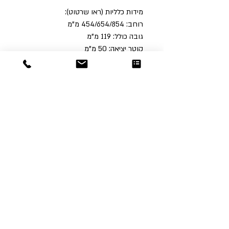
מידות כלליות (ראו שרטוט):
רוחב: 454/654/854 מ"מ
גובה כולל: 119 מ"מ
קוטר יציאה: 50 מ"מ
Dor
Raphael
משרדים והזמנות
האומנות 12 נתניה
טלפון:
09-8666636
פקס :
09-8665566
© כל הזכויות שמורות לדור רפאל - מוצרים
עיצובים