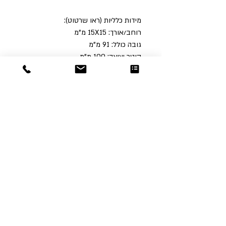
מידות כלליות (ראו שרטוט):
רוחב/אורך: 15X15 מ"מ
גובה כולל: 91 מ"מ
קוטר יציאה: 100 מ"מ
Dor
Raphael
משרדים והזמנות
האומנות 12 נתניה
טלפון:
09-8666636
פקס :
09-8665566
© כל הזכויות שמורות לדור רפאל - מוצרים