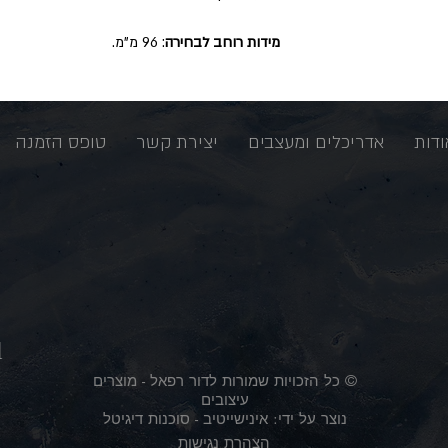
מידות רוחב לבחירה
: 96 מ"מ.
ודות
אדריכלים ומעצבים
יצירת קשר
טופס הזמנה
l
© כל הזכויות שמורות לדור רפאל - מוצרים
עיצובים
נוצר על ידי:
אינישייטיב
- סוכנות דיגיטל
הצהרת נגישות