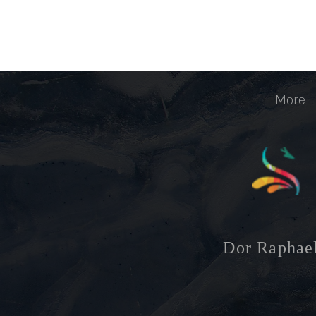
More
Dor
Raphae