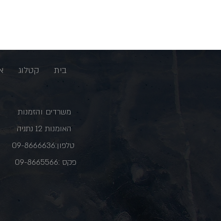
בית
קטלוג
א
משרדים והזמנות
האומנות 12 נתניה
טלפון:09-8666636
פקס :09-8665566