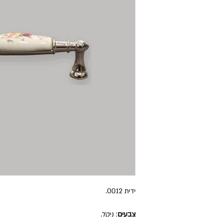
ידית 0012.
צבעים
: ניקל.