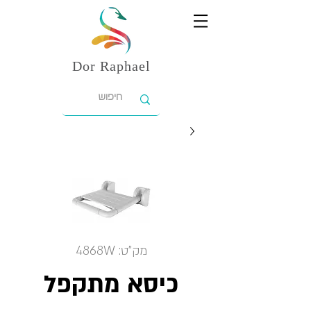
Dor
Raphael
מק"ט: 4868W
כיסא מתקפל