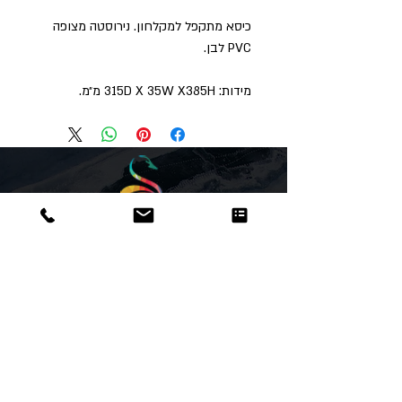
כיסא מתקפל למקלחון. נירוסטה מצופה
PVC לבן.
מידות: 315D X 35W X385H מ״מ.
Dor
Raphael
משרדים והזמנות
האומנות 12 נתניה
טלפון:
09-8666636
פקס :
09-8665566
© כל הזכויות שמורות לדור רפאל - מוצרים
עיצובים
נוצר על ידי:
אינישייטיב
- סוכנות דיגיטל