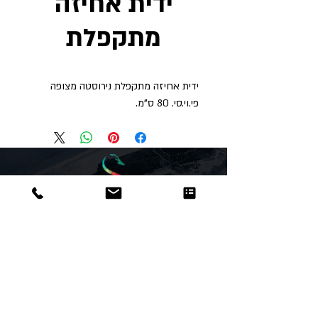
ידית אחיזה
מתקפלת
ידית אחיזה מתקפלת נירוסטה מצופה
פי.וי.סי. 80 ס"מ.
Dor
Raphael
משרדים והזמנות
האומנות 12 נתניה
טלפון:
09-8666636
פקס :
09-8665566
© כל הזכויות שמורות לדור רפאל - מוצרים