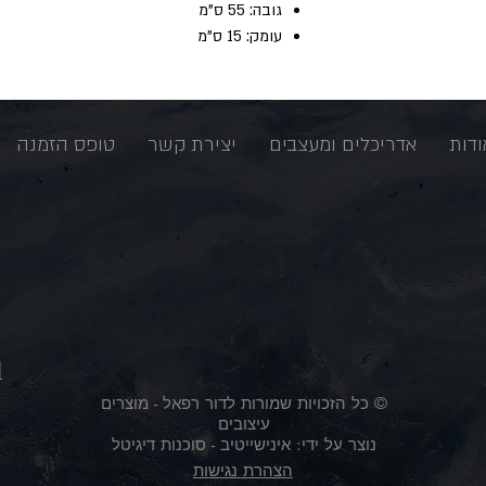
גובה: 55 ס"מ
עומק: 15 ס"מ
ודות
אדריכלים ומעצבים
יצירת קשר
טופס הזמנה
l
© כל הזכויות שמורות לדור רפאל - מוצרים
עיצובים
נוצר על ידי:
אינישייטיב
- סוכנות דיגיטל
הצהרת נגישות