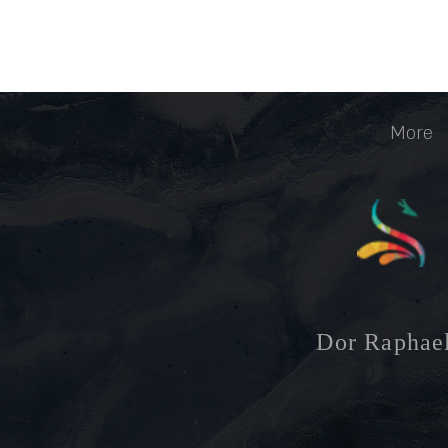
More
Dor
Raphae