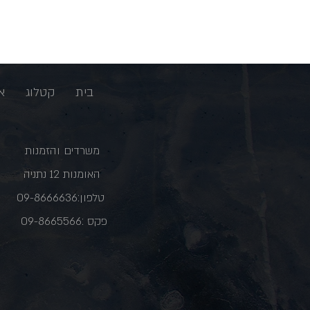
בית
קטלוג
א
משרדים והזמנות
האומנות 12 נתניה
טלפון:09-8666636
פקס :09-8665566