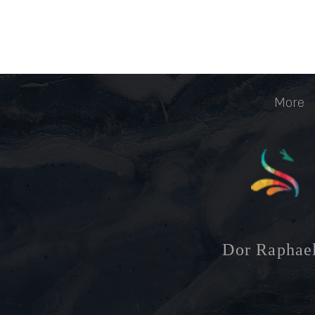
More
Dor
Raphae