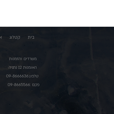
בית
קטלוג
א
משרדים והזמנות
האומנות 12 נתניה
טלפון:09-8666636
פקס :09-8665566