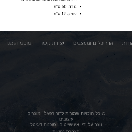
גובה: 60 ס"מ
עומק: 12 ס"מ
ודות
אדריכלים ומעצבים
יצירת קשר
טופס הזמנה
l
© כל הזכויות שמורות לדור רפאל - מוצרים
עיצובים
נוצר על ידי:
אינישייטיב
- סוכנות דיגיטל
הצהרת נגישות