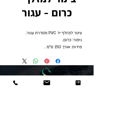
כרום - עגור
צינור למזלף יד PVC מסדרת עגור.
גימור: כרום.
מידות: אורך 150 ס"מ .
Dor
Raphael
משרדים והזמנות
האומנות 12 נתניה
טלפון:
09-8666636
פקס :
09-8665566