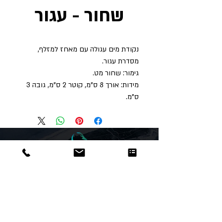
שחור - עגור
נקודת מים עגולה עם מאחז למזלף,
מסדרת עגור.
גימור: שחור מט.
מידות: אורך 8 ס"מ, קוטר 2 ס"מ, גובה 3
ס"מ.
Dor
Raphael
משרדים והזמנות
האומנות 12 נתניה
טלפון:
09-8666636