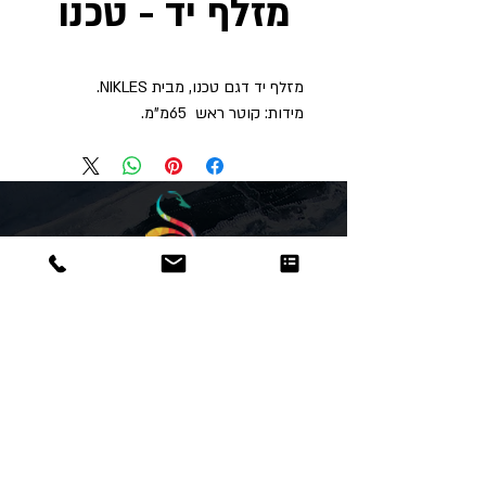
מזלף יד - טכנו
מזלף יד דגם טכנו, מבית NIKLES.
מידות: קוטר ראש 65מ"מ.
Dor
Raphael
משרדים והזמנות
האומנות 12 נתניה
טלפון:
09-8666636
פקס :
09-8665566
© כל הזכויות שמורות לדור רפאל - מוצרים
עיצובים
נוצר על ידי:
אינישייטיב
- סוכנות דיגיטל