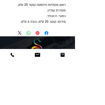
ראש מקלחת נירוסטה קוטר 25 ס״מ,
מסדרת שלדג.
גימור: רוזגולד.
מידות: קוטר 25 ס"מ, גובה 4 ס"מ.
Dor
Raphael
משרדים והזמנות
האומנות 12 נתניה
טלפון:
09-8666636
פקס :
09-8665566
© כל הזכויות שמורות לדור רפאל - מוצרים
עיצובים
נוצר על ידי:
אינישייטיב
- סוכנות דיגיטל