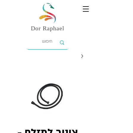
Dor
Raphael
צינור למזלף -