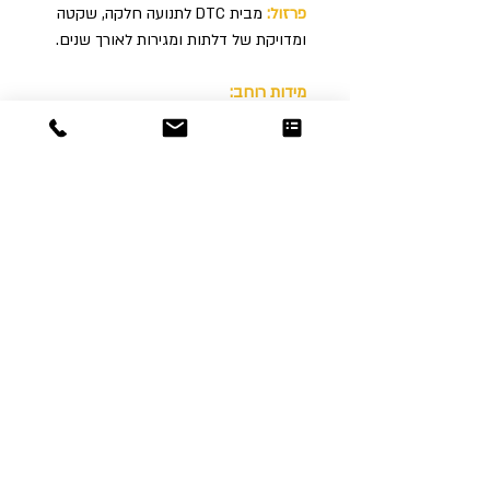
פרזול:
מבית DTC לתנועה חלקה, שקטה
ומדויקת של דלתות ומגירות לאורך שנים
.
מידות רוחב:
60/70/075/80/90/100/110/120 ס״מ
Dor
Raphael
משרדים והזמנות
האומנות 12 נתניה
טלפון:
09-8666636
פקס :
09-8665566
© כל הזכויות שמורות לדור רפאל - מוצרים
עיצובים
נוצר על ידי:
אינישייטיב
- סוכנות דיגיטל