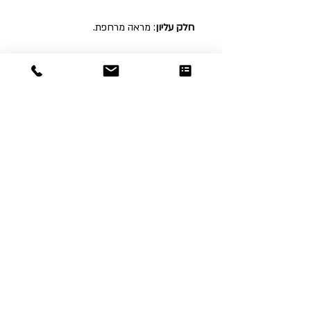
חלק עליון
: מראה מרחפת.
* חובה לציין פינוי סיפון עם הזמנת הארון!
Dor
Raphael
משרדים והזמנות
האומנות 12 נתניה
טלפון:
09-8666636
פקס :
09-8665566
© כל הזכויות שמורות לדור רפאל - מוצרים
עיצובים
נוצר על ידי:
אינישייטיב
- סוכנות דיגיטל