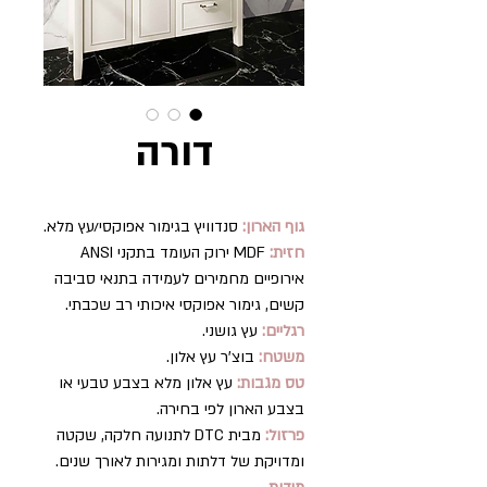
דורה
גוף הארון:
סנדוויץ בגימור אפוקסי/עץ מלא.
חזית:
MDF ירוק העומד בתקני ANSI
אירופיים מחמירים לעמידה בתנאי סביבה
קשים, גימור אפוקסי איכותי רב שכבתי.
רגליים:
עץ גושני.
משטח:
בוצ’ר עץ אלון.
טס מגבות:
עץ אלון מלא בצבע טבעי או
בצבע הארון לפי בחירה.
פרזול:
מבית DTC לתנועה חלקה, שקטה
ומדויקת של דלתות ומגירות לאורך שנים.