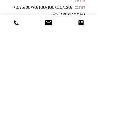
מידות
רוחב:
70/75/80/90/100/100/110/120/
130/140/150 ס"מ
Dor
Raphael
משרדים והזמנות
האומנות 12 נתניה
טלפון:
09-8666636
פקס :
09-8665566
© כל הזכויות שמורות לדור רפאל - מוצרים
עיצובים
נוצר על ידי:
אינישייטיב
- סוכנות דיגיטל
הצהרת נגישות