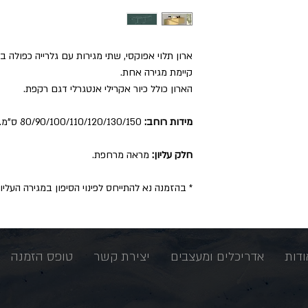
קיימת מגירה אחת.
הארון כולל כיור אקרילי אנטגרלי דגם רקפת.
מידות רוחב:
80/90/100/110/120/130/150 ס"מ. עומק 46 ס"מ. גובה 40 ס"מ.
חלק עליון:
מראה מרחפת.
* בהזמנה נא להתייחס לפינוי הסיפון במגירה העליונ
ודות
אדריכלים ומעצבים
יצירת קשר
טופס הזמנה