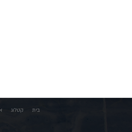
בית
קטלוג
א