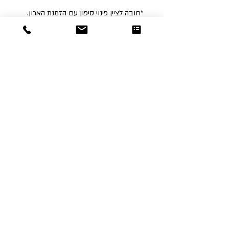
*חובה לציין פינוי סיפון עם הזמנת הארון.
Dor
Raphael
משרדים והזמנות
האומנות 12 נתניה
טלפון:
09-8666636
פקס :
09-8665566
© כל הזכויות שמורות לדור רפאל - מוצרים
עיצובים
נוצר על ידי:
אינישייטיב
- סוכנות דיגיטל
הצהרת נגישות