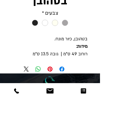
בטהובן
צבעים
*
בטהובן, כיור מונח.
מידות:
רוחב 49 ס"מ | גובה 13.5 ס"מ
Dor
Raphael
משרדים והזמנות
האומנות 12 נתניה
טלפון:
09-8666636
פקס :
09-8665566