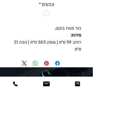
צבעים
*
כיור מונח בוקק.
מידות:
רוחב 59 ס"מ | עומק 38.5 ס"מ | גובה 21
ס"מ
Dor
Raphael
משרדים והזמנות
האומנות 12 נתניה
טלפון:
09-8666636
פקס :
09-8665566