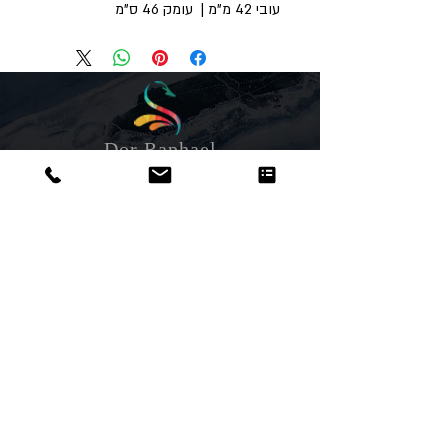
עובי 42 מ"מ | עומק 46 ס"מ
Dor
Raphael
משרדים והזמנות
האומנות 12 נתניה
טלפון:
09-8666636
פקס :
09-8665566
© כל הזכויות שמורות לדור רפאל - מוצרים
עיצובים
נוצר על ידי:
אינישייטיב
- סוכנות דיגיטל
הצהרת נגישות