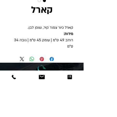
קארל
קארל כיור צמוד קיר, שופן לבן.
מידות:
רוחב 49 ס"מ | עומק 45 ס"מ | גובה 34
ס"מ
Dor
Raphael
משרדים והזמנות
האומנות 12 נתניה
טלפון:
09-8666636
פקס :
09-8665566