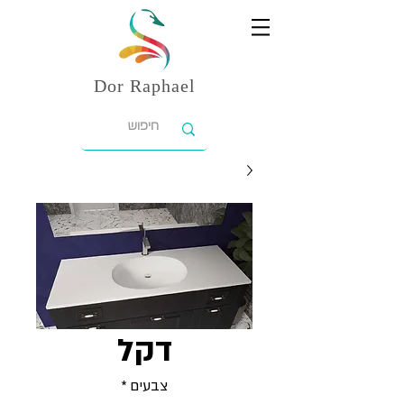
Dor
Raphael
דקל
צבעים
*