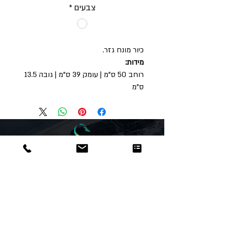
צבעים
*
כיור מונח גזר.
מידות:
רוחב 50 ס"מ | עומק 39 ס"מ | גובה 13.5
ס"מ
Dor
Raphael
משרדים והזמנות
האומנות 12 נתניה
טלפון:
09-8666636
פקס :
09-8665566