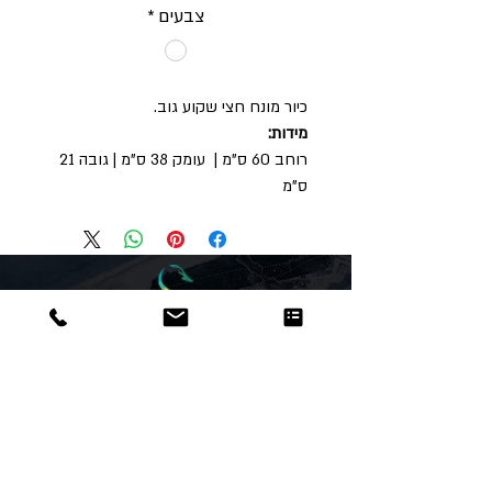
צבעים
*
כיור מונח חצי שקוע גוב.
מידות:
רוחב 60 ס"מ | עומק 38 ס"מ | גובה 21
ס"מ
Dor
Raphael
משרדים והזמנות
האומנות 12 נתניה
טלפון:
09-8666636
פקס :
09-8665566