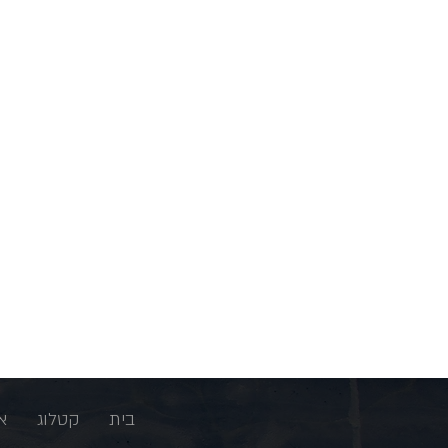
בית
קטלוג
א