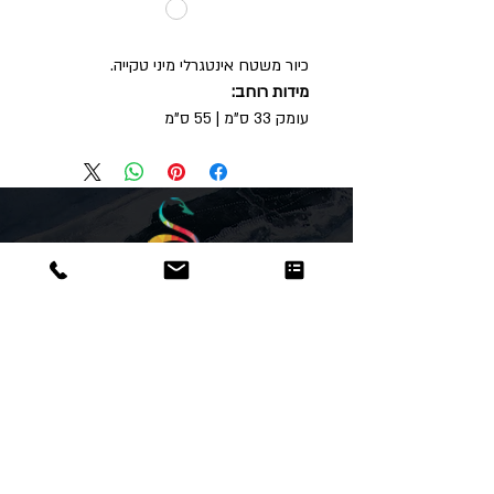
כיור משטח אינטגרלי מיני טקייה.
מידות רוחב:
עומק 33 ס"מ | 55 ס"מ
Dor
Raphael
משרדים והזמנות
האומנות 12 נתניה
טלפון:
09-8666636
פקס :
09-8665566
© כל הזכויות שמורות לדור רפאל - מוצרים
עיצובים
נוצר על ידי:
אינישייטיב
- סוכנות דיגיטל