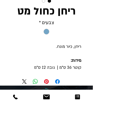
ריחן כחול מט
צבעים
*
ריחן, כיור מונח.
מידות:
קוטר 36 ס"מ | גובה 12 ס"מ
Dor
Raphael
משרדים והזמנות
האומנות 12 נתניה