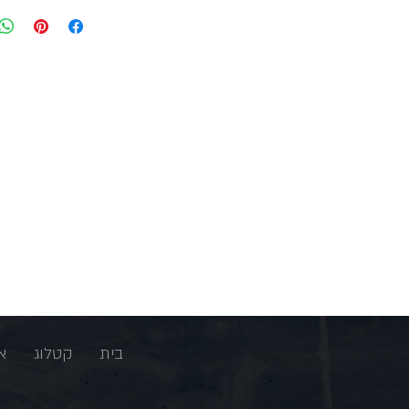
בית
קטלוג
א