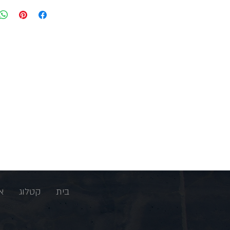
בית
קטלוג
א